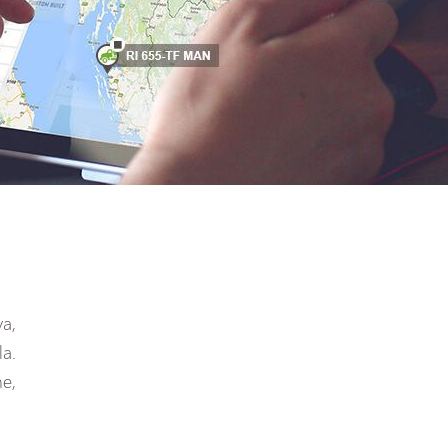
a,
la.
e,