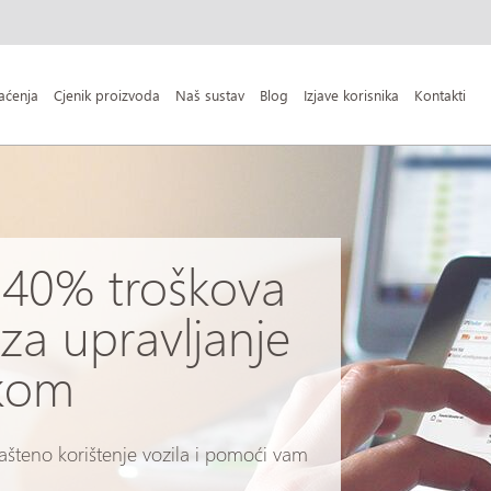
aćenja
Cjenik proizvoda
Naš sustav
Blog
Izjave korisnika
Kontakti
 40% troškova
za upravljanje
kom
lašteno korištenje vozila i pomoći vam