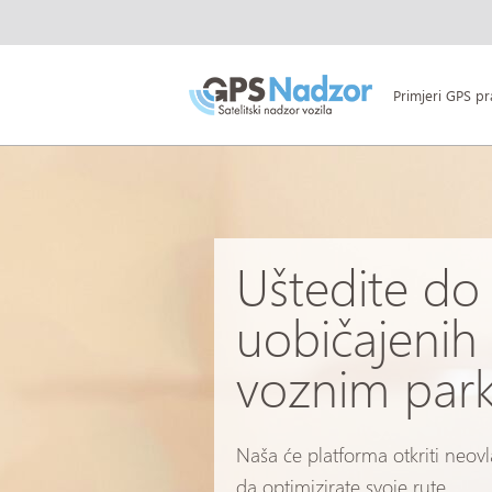
Primjeri GPS pr
Uštedite do
uobičajenih 
voznim par
Naša će platforma otkriti neov
da optimizirate svoje rute