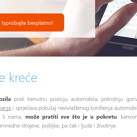
Isprobajte besplatno!
se kreće
zila
prati trenutnu poziciju automobila, potrošnju goriv
vanja
i sprječava pokušaj neovlaštenog korištenja automobi
a. S nama,
može pratiti sve što je u pokretu
: kamion
vredne strojeve, pošiljke, pa čak i ljude i životinje.