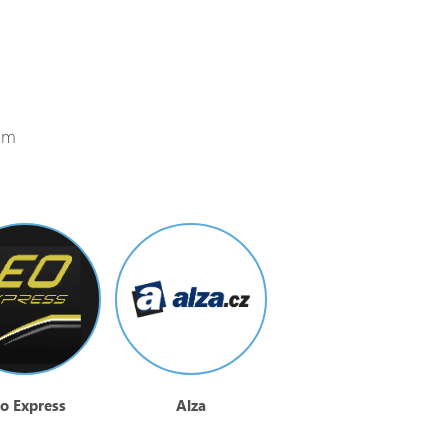
gim
o Express
Alza