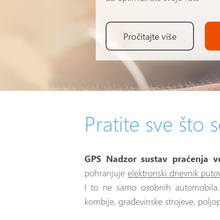
Pročitajte više
Pratite sve što 
GPS Nadzor sustav praćenja vo
pohranjuje
elektronski dnevnik puto
I to ne samo osobnih automobil
kombije, građevinske strojeve, poljopri