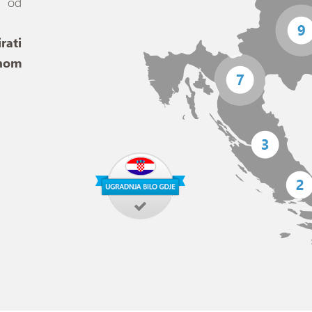
m od
ati
nom