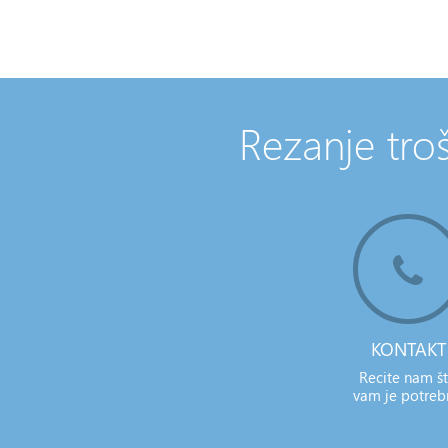
Rezanje troš
KONTAKT
Recite nam š
vam je potre