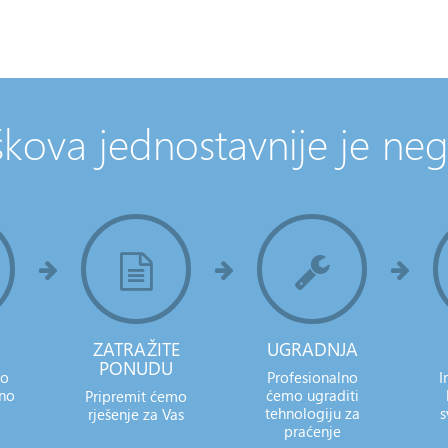
kova jednostavnije je neg
ZATRAŽITE
UGRADNJA
PONUDU
to
Profesionalno
I
bno
ćemo ugraditi
Pripremit ćemo
tehnologiju za
s
rješenje za Vas
praćenje