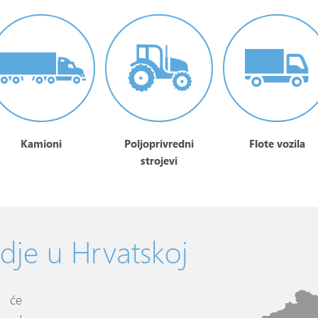
Kamioni
Poljoprivredni
Flote vozila
strojevi
dje u Hrvatskoj
t će