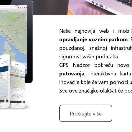
Naša najnovija web i mobiln
upravljanje voznim parkom
.
pouzdanoj, snažnoj infrastru
sigurnost vaših podataka.
GPS Nadzor pokreću novo 
putovanja
, interaktivna kar
inovacije koje će vam pomoći u 
Sve ove značajke olakšat će p
Pročitajte više